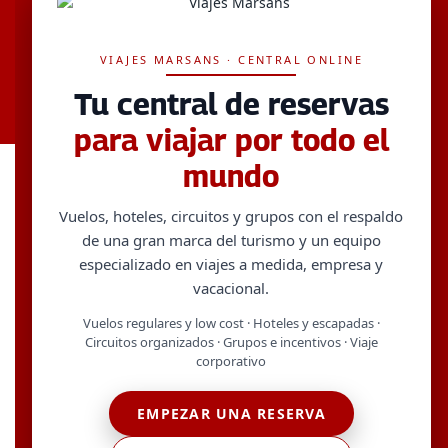
VIAJES MARSANS - viajesmarsans.com
Calle Marie Curie 7, Edificio Beta, Planta 7, Ático 4 Parque
Empresarial Rivas Futura - 28521 - Rivas-Vaciamadrid,
VIAJES MARSANS · CENTRAL ONLINE
Community of Madrid, Spain | Telephone
+34919931484
Legal notice
Terms and General Conditions
Privacy policy
Tu central de reservas
Cookies policy
para viajar por todo el
mundo
Vuelos, hoteles, circuitos y grupos con el respaldo
de una gran marca del turismo y un equipo
especializado en viajes a medida, empresa y
vacacional.
Vuelos regulares y low cost · Hoteles y escapadas ·
Circuitos organizados · Grupos e incentivos · Viaje
corporativo
EMPEZAR UNA RESERVA